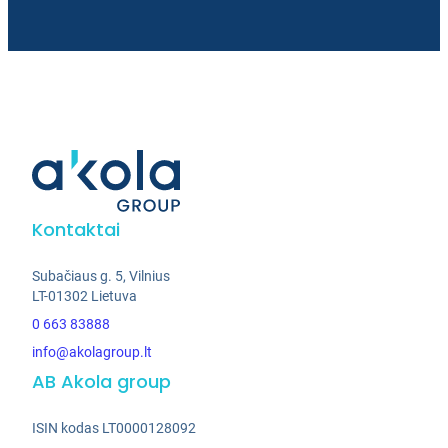
Kontaktai
Subačiaus g. 5, Vilnius
LT-01302 Lietuva
0 663 83888
info@akolagroup.lt
AB Akola group
ISIN kodas LT0000128092