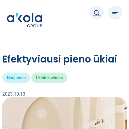
Eiti
prie
turinio
Efektyviausi pieno ūkiai
Naujienos
Ūkininkavimas
2023.10.13