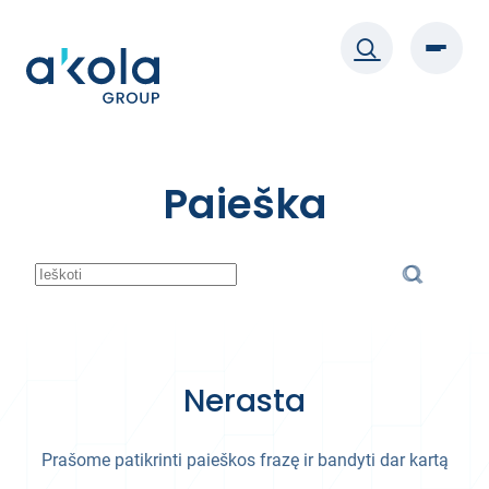
Eiti
prie
turinio
Paieška
Nerasta
Prašome patikrinti paieškos frazę ir bandyti dar kartą