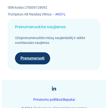
ISIN kodas LT0000128092
Trumpinys AB Nasdaq Vilnius –
AKO1L
Prenumeruokite naujienas
Užsiprenumeruokite mūsų naujienlaiškį ir sekite
svarbiausias naujienas.
Prenumeruoti
Privatumo politikos
Slapukai
LT
EN