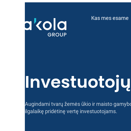
Eiti
prie
Kas mes esame
turinio
Investuotojų 
Augindami tvarų žemės ūkio ir maisto gamybo
ilgalaikę pridėtinę vertę investuotojams.