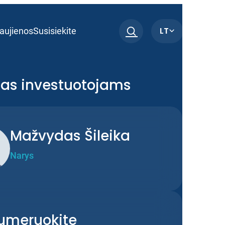
LT
aujienos
Susisiekite
tas investuotojams
Mažvydas Šileika
Narys
umeruokite