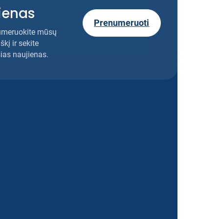
ienas
Prenumeruoti
umeruokite mūsų
škį ir sekite
ias naujienas.