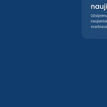
nauj
Rizikos valdymas
Užsipren
naujienlai
svarbiaus