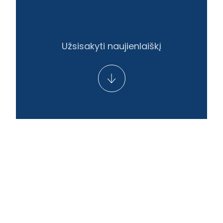
Užsisakyti naujienlaiškį
LT
EN