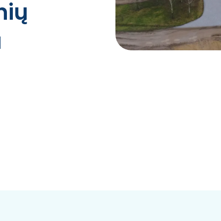
nių
Rizikos valdymas
u