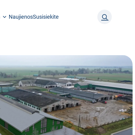
s
Naujienos
Susisiekite