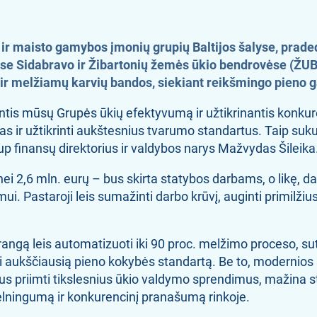
ir maisto gamybos įmonių grupių Baltijos šalyse, praded
 Sidabravo ir Žibartonių žemės ūkio bendrovėse (ŽUB).
os ir melžiamų karvių bandos, siekiant reikšmingo pien
inantis mūsų Grupės ūkių efektyvumą ir užtikrinantis konk
as ir užtikrinti aukštesnius tvarumo standartus. Taip suk
up finansų direktorius ir valdybos narys Mažvydas Šileika
ei 2,6 mln. eurų – bus skirta statybos darbams, o likę, d
ui. Pastaroji leis sumažinti darbo krūvį, auginti primilžiu
ngą leis automatizuoti iki 90 proc. melžimo proceso, sutau
ikyti aukščiausią pieno kokybės standartą. Be to, modernio
ius priimti tikslesnius ūkio valdymo sprendimus, mažina st
pelningumą ir konkurencinį pranašumą rinkoje.