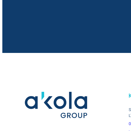
S
L
0