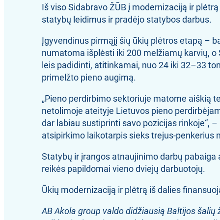
Iš viso Sidabravo ŽŪB į modernizaciją ir plėtr
statybų leidimus ir pradėjo statybos darbus.
Įgyvendinus pirmąjį šių ūkių plėtros etapą – 
numatoma išplėsti iki 200 melžiamų karvių, o 
leis padidinti, atitinkamai, nuo 24 iki 32–33 
primelžto pieno augimą.
„Pieno perdirbimo sektoriuje matome aiškią ten
netolimoje ateityje Lietuvos pieno perdirbėjams
dar labiau sustiprinti savo pozicijas rinkoje“,
atsipirkimo laikotarpis sieks trejus-penkerius
Statybų ir įrangos atnaujinimo darbų pabaiga
reikės papildomai vieno dviejų darbuotojų.
Ūkių modernizaciją ir plėtrą iš dalies finansuo
AB Akola group valdo didžiausią Baltijos šalių