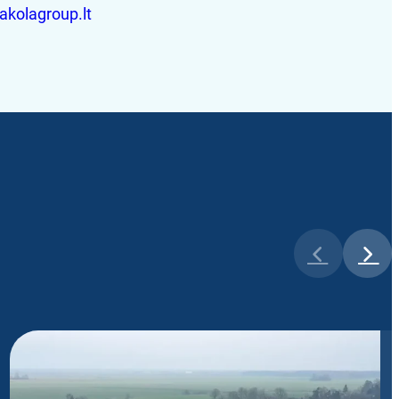
akolagroup.lt