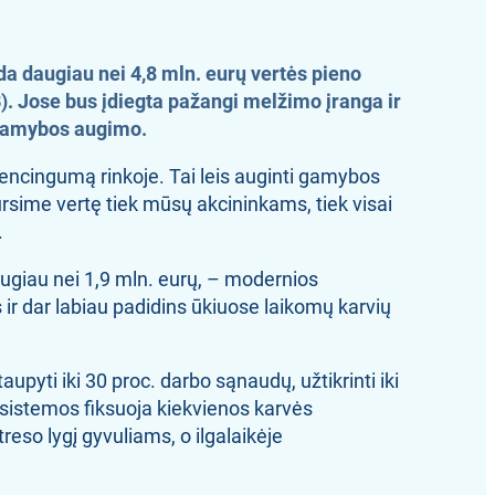
a daugiau nei 4,8 mln. eurų vertės pieno
 Jose bus įdiegta pažangi melžimo įranga ir
o gamybos augimo.
urencingumą rinkoje. Tai leis auginti gamybos
ursime vertę tiek mūsų akcininkams, tiek visai
.
augiau nei 1,9 mln. eurų, – modernios
s ir dar labiau padidins ūkiuose laikomų karvių
pyti iki 30 proc. darbo sąnaudų, užtikrinti iki
s sistemos fiksuoja kiekvienos karvės
reso lygį gyvuliams, o ilgalaikėje