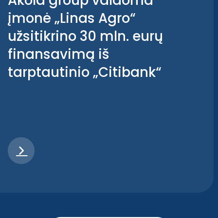
Akola group valdoma
įmonė „Linas Agro“
užsitikrino 30 mln. eurų
finansavimą iš
tarptautinio „Citibank“