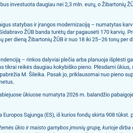
ą bus investuota daugiau nei 2,3 mln. eurų, o Žibartonių 
baigus statybas ir įrangos modernizaciją – numatytas ka
Sidabravo ŽŪB banda turėtų dar pagausėti 170 karvių. Pr
tonų per dieną Žibartonių ŽŪB ir nuo 18 iki 25–26 tonų pe
denciją – rinkos dalyviai plečia arba planuoja išplėsti g
 tikrai reikės daugiau kokybiško pieno. Plėsdami ūkius, siek
 – pabrėžia M. Šileika. Pasak jo, priklausomai nuo pieno s
 metus.
 abiejuose ūkiuose numatyta 2026 m. balandžio pabaigoje
ja Europos Sąjunga (ES), iš kurios fondų skirta 908 tūkst.
 žemės ūkio ir maisto gamybos įmonių grupę, kurioje dirba