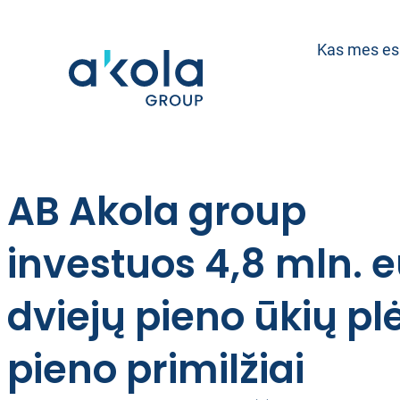
Eiti
prie
Kas mes e
turinio
AB Akola group
investuos 4,8 mln. e
dviejų pieno ūkių plė
pieno primilžiai