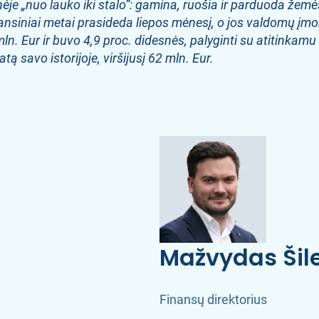
e „nuo lauko iki stalo“: gamina, ruošia ir parduoda žemės 
nsiniai metai prasideda liepos mėnesį, o jos valdomų įm
n. Eur ir buvo 4,9 proc. didesnės, palyginti su atitinkamu
tą savo istorijoje, viršijusį 62 mln. Eur.
Mažvydas Šil
Finansų direktorius