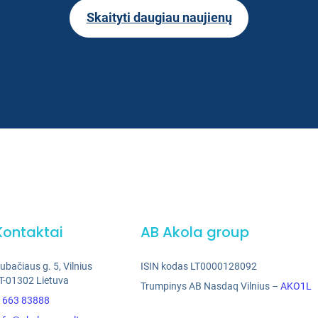
Skaityti daugiau naujienų
Kontaktai
AB Akola group
ubačiaus g. 5, Vilnius
ISIN kodas LT0000128092
T-01302 Lietuva
Trumpinys AB Nasdaq Vilnius –
AKO1L
 663 83888