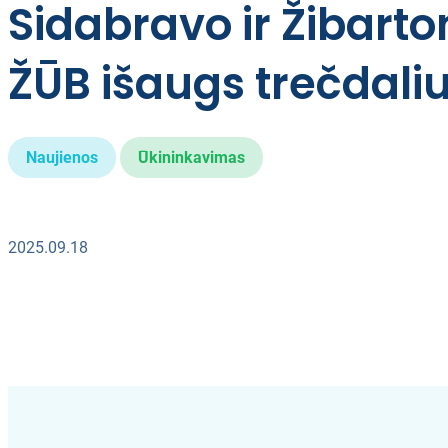
Sidabravo ir Žibarto
ŽŪB išaugs trečdali
Naujienos
Ūkininkavimas
2025.09.18