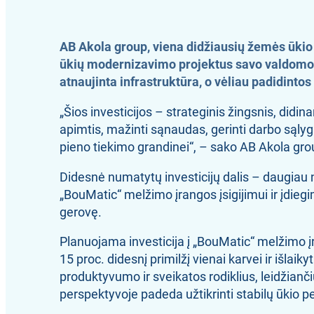
AB Akola group, viena didžiausių žemės ūkio 
ūkių modernizavimo projektus savo valdomose
atnaujinta infrastruktūra, o vėliau padidint
„Šios investicijos – strateginis žingsnis, did
apimtis, mažinti sąnaudas, gerinti darbo sąlyg
pieno tiekimo grandinei“, – sako AB Akola gro
Didesnė numatytų investicijų dalis – daugiau n
„BouMatic“ melžimo įrangos įsigijimui ir įdiegim
gerovę.
Planuojama investicija į „BouMatic“ melžimo įra
15 proc. didesnį primilžį vienai karvei ir išla
produktyvumo ir sveikatos rodiklius, leidžianč
perspektyvoje padeda užtikrinti stabilų ūkio 