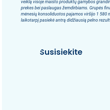
veiklą visoje maisto produktų gamybos grandinėj
prekes bei paslaugas žemdirbiams. Grupės fina
mėnesių konsoliduotos pajamos viršijo 1 580 ml
laikotarpį pasiekė antrą didžiausią pelno rezulta
Susisiekite