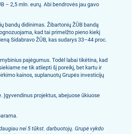
ŽŪB – 2,5 mln. eurų. Abi bendrovės jau gavo
rvių bandų didinimas. Žibartonių ŽŪB bandą
ognozuojama, kad tai primelžto pieno kiekį
r dieną Sidabravo ŽŪB, kas sudarys 33–44 proc.
amybinius pajėgumus. Todėl labai tikėtina, kad
iame ne tik atliepti šį poreikį, bet kartu ir
upirkimo kainos, suplanuotų Grupės investicijų
. Įgyvendinus projektus, abejuose ūkiuose
 parama.
 daugiau nei 5 tūkst. darbuotojų. Grupė vykdo