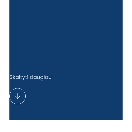
Skaityti daugiau
LT
EN