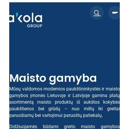
Eiti
prie
turinio
Maisto gamyba
Mūsų valdomos modernios paukštininkystės ir maisto
gamybos įmonės Lietuvoje ir Latvijoje gamina platų
asortimentą maisto produktų iš aukštos kokybės
paukštienos bei grūdų – nuo miltų iki greitai
paruošiamų bei vartojimui paruoštų patiekalų.
Didžiuojamės būdami greito maisto gamybos