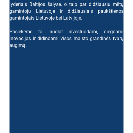
lyderiais Baltijos šalyse, o taip pat didžiausiu miltų
gamintoju Lietuvoje ir didžiausiais paukštienos
gamintojais Lietuvoje bei Latvijoje.
Pasiekėme tai nuolat investuodami, diegdami
inovacijas ir didindami visos maisto grandinės tvarų
augimą.