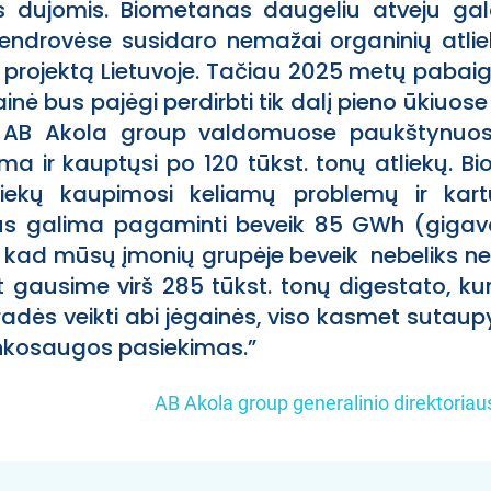
 dujomis. Biometanas daugeliu atveju gal
ndrovėse susidaro nemažai organinių atlie
projektą Lietuvoje. Tačiau 2025 metų pabaig
ainė bus pajėgi perdirbti tik dalį pieno ūkiuo
t AB Akola group valdomuose paukštynuos
ama ir kauptųsi po 120 tūkst. tonų atliekų. 
atliekų kaupimosi keliamų problemų ir kar
s galima pagaminti beveik 85 GWh (gigavat
, kad mūsų įmonių grupėje beveik nebeliks nep
ausime virš 285 tūkst. tonų digestato, kuri
radės veikti abi jėgainės, viso kasmet sutaupy
inkosaugos pasiekimas.”
AB Akola group generalinio direktoria