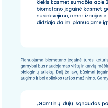
kiekis kasmet sumažės apie 2
biometano jėgainė kasmet gene
nusidėvėjimo, amortizacijos ir
didžiąja dalimi planuojame įgy
Planuojama biometano jėgainė turės keturis
gamybai bus naudojamas vištų ir karvių mėšlas
biologinių atliekų. Dalį žaliavų būsimai jėga
augimo ir bei aplinkos taršos mažinimo. Gamy
„Gamtinių dujų sąnaudos pauk