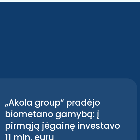
„Akola group“ pradėjo
biometano gamybą: į
pirmąją jėgainę investavo
11 mln. eurų