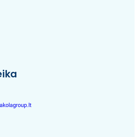
eika
akolagroup.lt