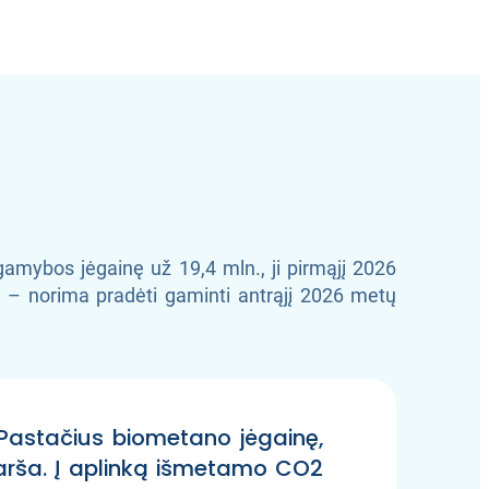
amybos jėgainę už 19,4 mln., ji pirmąjį 2026
ną – norima pradėti gaminti antrąjį 2026 metų
 Pastačius biometano jėgainę,
 tarša. Į aplinką išmetamo CO2