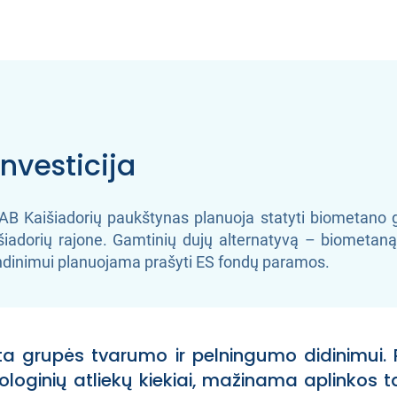
investicija
B Kaišiadorių paukštynas planuoja statyti biometano g
aišiadorių rajone. Gamtinių dujų alternatyvą – biometa
vendinimui planuojama prašyti ES fondų paramos.
rta grupės tvarumo ir pelningumo didinimui.
iologinių atliekų kiekiai, mažinama aplinkos