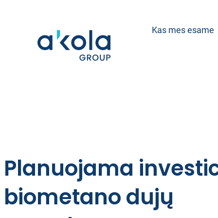
Eiti
prie
Kas mes esame
turinio
Planuojama investici
biometano dujų