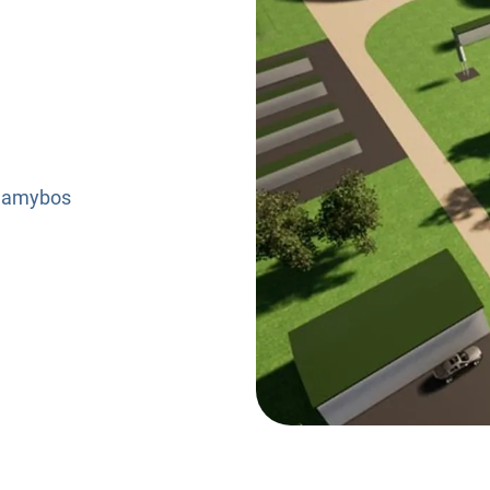
Rizikos valdymas
 gamybos