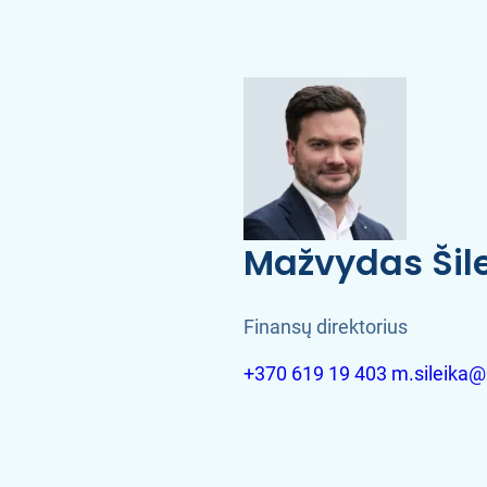
Mažvydas Šil
Finansų direktorius
+370 619 19 403
m.sileika@