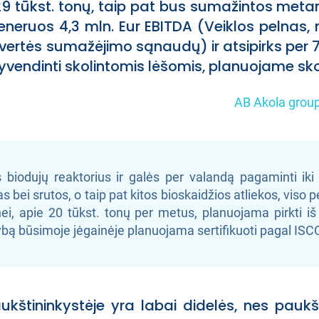
9 tūkst. tonų, taip pat bus sumažintos metan
ruos 4,3 mln. Eur EBITDA (Veiklos pelnas, n
 vertės sumažėjimo sąnaudų) ir atsipirks per 
vendinti skolintomis lėšomis, planuojame skoli
AB Akola group
 biodujų reaktorius ir galės per valandą pagaminti i
 bei srutos, o taip pat kitos bioskaidžios atliekos, vis
inei, apie 20 tūkst. tonų per metus, planuojama pirkti iš
bą būsimoje jėgainėje planuojama sertifikuoti pagal ISCC
štininkystėje yra labai didelės, nes paukšč