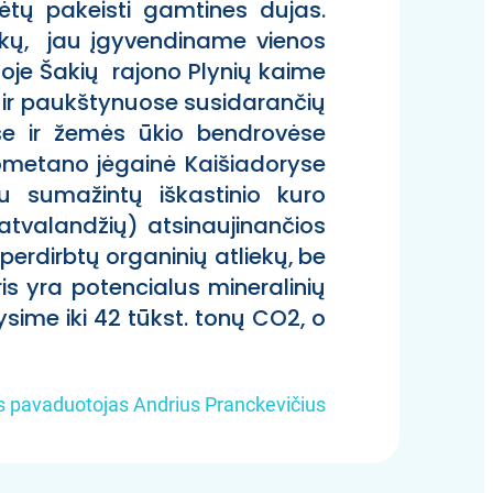
ėtų pakeisti gamtines dujas.
kų, jau įgyvendiname vienos
oje Šakių rajono Plynių kaime
se ir paukštynuose susidarančių
e ir žemės ūkio bendrovėse
Biometano jėgainė Kaišiadoryse
tu sumažintų iškastinio kuro
valandžių) atsinaujinančios
erdirbtų organinių atliekų, be
s yra potencialus mineralinių
sime iki 42 tūkst. tonų CO2, o
us pavaduotojas Andrius Pranckevičius