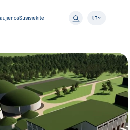
LT
aujienos
Susisiekite