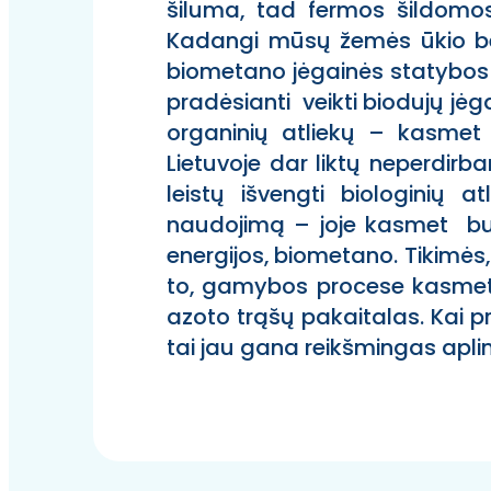
šiluma, tad fermos šildomos
Kadangi mūsų žemės ūkio be
biometano jėgainės statybos 
pradėsianti veikti biodujų jėg
organinių atliekų – kasme
Lietuvoje dar liktų neperdirb
leistų išvengti biologinių 
naudojimą – joje kasmet bu
energijos, biometano. Tikimės
to, gamybos procese kasmet g
azoto trąšų pakaitalas. Kai p
tai jau gana reikšmingas apl