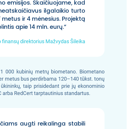
o emisijos. Skaičiuojame, kad
eatskaičiavus ilgalaikio turto
7 metus ir 4 mėnesius. Projektą
ntis apie 14 mln. eurų.”
 finansų direktorius Mažvydas Šileika
ki 1 000 kubinių metrų biometano. Biometano
o per metus bus perdirbama 120–140 tūkst. tonų
 ūkininkų, taip prisidedant prie jų ekonominio
 arba RedCert tarptautinius standartus.
iams augti reikalinga stabili