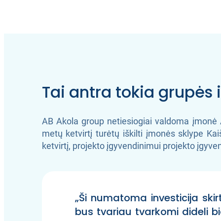
Tai antra tokia grupės 
AB Akola group netiesiogiai valdoma įmonė A
metų ketvirtį turėtų iškilti įmonės sklype K
ketvirtį, projekto įgyvendinimui projekto įgy
„Ši numatoma investicija ski
bus tvariau tvarkomi dideli b