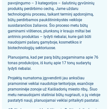
pavojingumo – 3 kategorijos – šalutinių gyvūninių
produktų perdirbimo cechą. Jame uždaru
technologiniu procesu, taikant terminį apdorojimą,
būtų perdirbamos paukštininkystės veikloje
susidarančios žaliavos. Šio proceso metu būtų
gaminami vištienos, plunksnų ir kraujo miltai bei
antrinis produktas – lydyti riebalai, kurie gali būti
naudojami pašarų gamyboje, kosmetikos ir
biotechnologijų sektoriuose.
Planuojama, kad per parą būtų pagaminama apie 76
tonas produkcijos, iš kurių apie 17 tonų sudarytų
lydyti riebalai.
Projektą numatoma įgyvendinti jau anksčiau
pramoninei veiklai naudotoje teritorijoje, esančioje
pramoninėje zonoje už Kaišiadorių miesto ribų
.
Šiuo
metu nenaudojami statiniai būtų nugriauti, o jų vietoje
pastatyti nauji, planuojamai veiklai pritaikyti pastatai.