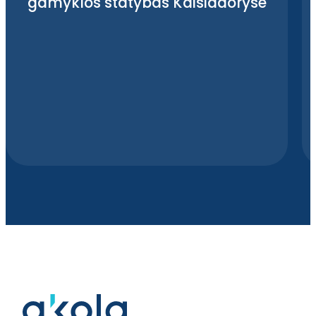
gamyklos statybas Kaišiadoryse