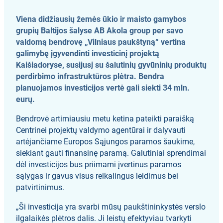
Viena didžiausių žemės ūkio ir maisto gamybos
grupių Baltijos šalyse AB Akola group per savo
valdomą bendrovę „Vilniaus paukštyną“ vertina
galimybę įgyvendinti investicinį projektą
Kaišiadoryse, susijusį su šalutinių gyvūninių produktų
perdirbimo infrastruktūros plėtra. Bendra
planuojamos investicijos vertė gali siekti 34 mln.
eurų.
Bendrovė artimiausiu metu ketina pateikti paraišką
Centrinei projektų valdymo agentūrai ir dalyvauti
artėjančiame Europos Sąjungos paramos šaukime,
siekiant gauti finansinę paramą. Galutiniai sprendimai
dėl investicijos bus priimami įvertinus paramos
sąlygas ir gavus visus reikalingus leidimus bei
patvirtinimus.
„Ši investicija yra svarbi mūsų paukštininkystės verslo
ilgalaikės plėtros dalis. Ji leistų efektyviau tvarkyti