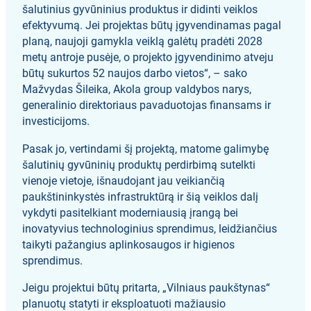
šalutinius gyvūninius produktus ir didinti veiklos
efektyvumą. Jei projektas būtų įgyvendinamas pagal
planą, naujoji gamykla veiklą galėtų pradėti 2028
metų antroje pusėje, o projekto įgyvendinimo atveju
būtų sukurtos 52 naujos darbo vietos“, – sako
Mažvydas Šileika, Akola group valdybos narys,
generalinio direktoriaus pavaduotojas finansams ir
investicijoms.
Pasak jo, vertindami šį projektą, matome galimybę
šalutinių gyvūninių produktų perdirbimą sutelkti
vienoje vietoje, išnaudojant jau veikiančią
paukštininkystės infrastruktūrą ir šią veiklos dalį
vykdyti pasitelkiant moderniausią įrangą bei
inovatyvius technologinius sprendimus, leidžiančius
taikyti pažangius aplinkosaugos ir higienos
sprendimus.
Jeigu projektui būtų pritarta, „Vilniaus paukštynas“
planuotų statyti ir eksploatuoti mažiausio