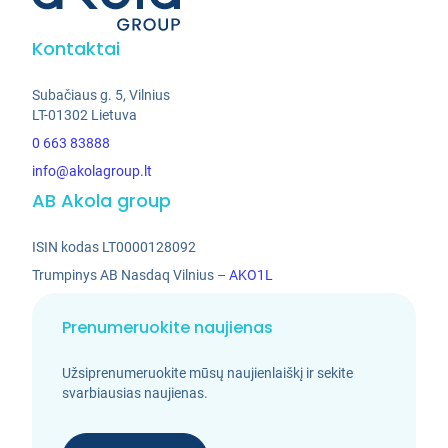
Kontaktai
Subačiaus g. 5, Vilnius
LT-01302 Lietuva
0 663 83888
info@akolagroup.lt
AB Akola group
ISIN kodas LT0000128092
Trumpinys AB Nasdaq Vilnius –
AKO1L
Prenumeruokite naujienas
Užsiprenumeruokite mūsų naujienlaiškį ir sekite
svarbiausias naujienas.