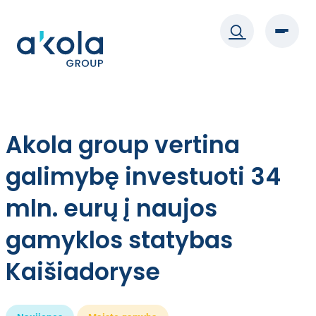
Eiti
prie
turinio
Akola group vertina
galimybę investuoti 34
mln. eurų į naujos
gamyklos statybas
Kaišiadoryse