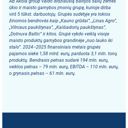
AB Akola group valdo didžiausią Baltijos šalių žemės
ūkio ir maisto gamybos įmonių grupę, kurioje dirba
virš 5 tūkst. darbuotojų. Grupės sudėtyje yra tokios
žinomos bendrovės kaip „Kauno grūdai“, „Linas Agro“,
„Vilniaus paukštynas“, „Kaišiadorių paukštynas“,
„Dotnuva Baltic“ ir kitos. Grupė vykdo veiklą visoje
maisto produktų gamybos grandinėje „nuo lauko iki
stalo“. 2024–2025 finansiniais metais grupės
pajamos siekė 1,58 mlrd. eurų, parduota 3,1 mln. tonų
produktų. Bendrasis pelnas sudarė 194 mln. eurų,
veiklos pelnas – 79 mln. eurų, EBITDA – 110 mln. eurų,
o grynasis pelnas – 61 mln. eurų.