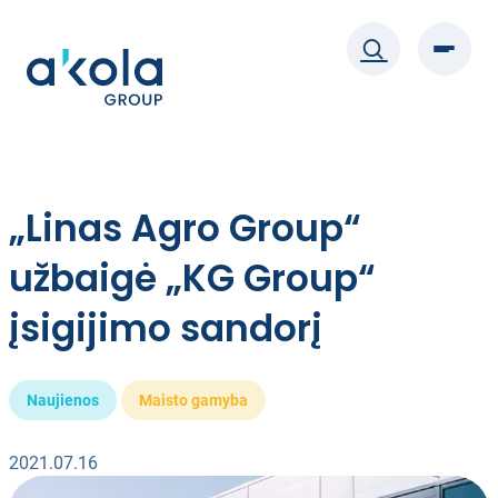
Eiti
prie
turinio
„Linas Agro Group“
užbaigė „KG Group“
įsigijimo sandorį
Naujienos
Maisto gamyba
2021.07.16