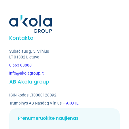
Kontaktai
Subačiaus g. 5, Vilnius
LT-01302 Lietuva
0 663 83888
info@akolagroup.lt
AB Akola group
ISIN kodas LT0000128092
Trumpinys AB Nasdaq Vilnius –
AKO1L
Prenumeruokite naujienas