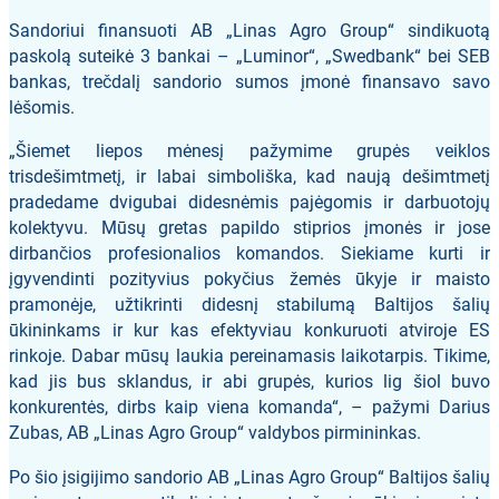
Sandoriui finansuoti AB „Linas Agro Group“ sindikuotą
paskolą suteikė 3 bankai – „Luminor“, „Swedbank“ bei SEB
bankas, trečdalį sandorio sumos įmonė finansavo savo
lėšomis.
„Šiemet liepos mėnesį pažymime grupės veiklos
trisdešimtmetį, ir labai simboliška, kad naują dešimtmetį
pradedame dvigubai didesnėmis pajėgomis ir darbuotojų
kolektyvu. Mūsų gretas papildo stiprios įmonės ir jose
dirbančios profesionalios komandos. Siekiame kurti ir
įgyvendinti pozityvius pokyčius žemės ūkyje ir maisto
pramonėje, užtikrinti didesnį stabilumą Baltijos šalių
ūkininkams ir kur kas efektyviau konkuruoti atviroje ES
rinkoje. Dabar mūsų laukia pereinamasis laikotarpis. Tikime,
kad jis bus sklandus, ir abi grupės, kurios lig šiol buvo
konkurentės, dirbs kaip viena komanda“, – pažymi Darius
Zubas, AB „Linas Agro Group“ valdybos pirmininkas.
Po šio įsigijimo sandorio AB „Linas Agro Group“ Baltijos šalių