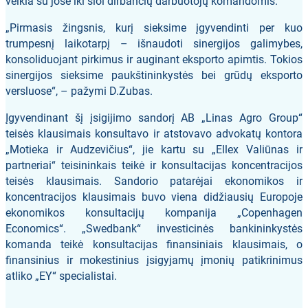
veikla su jose iki šiol dirbančių darbuotojų komandomis.
„Pirmasis žingsnis, kurį sieksime įgyvendinti per kuo
trumpesnį laikotarpį – išnaudoti sinergijos galimybes,
konsoliduojant pirkimus ir auginant eksporto apimtis. Tokios
sinergijos sieksime paukštininkystės bei grūdų eksporto
versluose“, – pažymi D.Zubas.
Įgyvendinant šį įsigijimo sandorį AB „Linas Agro Group“
teisės klausimais konsultavo ir atstovavo advokatų kontora
„Motieka ir Audzevičius“, jie kartu su „Ellex Valiūnas ir
partneriai“ teisininkais teikė ir konsultacijas koncentracijos
teisės klausimais. Sandorio patarėjai ekonomikos ir
koncentracijos klausimais buvo viena didžiausių Europoje
ekonomikos konsultacijų kompanija „Copenhagen
Economics“. „Swedbank“ investicinės bankininkystės
komanda teikė konsultacijas finansiniais klausimais, o
finansinius ir mokestinius įsigyjamų įmonių patikrinimus
atliko „EY“ specialistai.