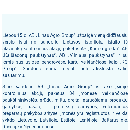
Liepos 15 d. AB „Linas Agro Group“ užbaigė vieną didžiausių
verslo įsigijimo sandorių Lietuvos istorijoje: įsigijo iš
akcininkų kontrolinius akcijų paketus AB „Kauno grūdai“, AB
„Kaišiadorių paukštynas“, AB „Vilniaus paukštynas“ ir su
jomis susijusiose bendrovėse, kartu veikiančiose kaip „KG
Group“. Sandorio suma negali būti atskleista šalių
susitarimu.
Šiuo sandoriu AB „Linas Agro Group“ iš viso įsigijo
kontrolinius akcijų paketus 34 įmonėse, veikiančiose
paukštininkystės, grūdų, miltų, greitai paruošiamų produktų
gamybos, pašarų ir premiksų gamybos, veterinarijos
preparatų prekybos srityse. Įmonės yra registruotos ir veiklą
vykdo Lietuvoje, Latvijoje, Estijoje, Lenkijoje, Baltarusijoje,
Rusijoje ir Nyderlanduose.