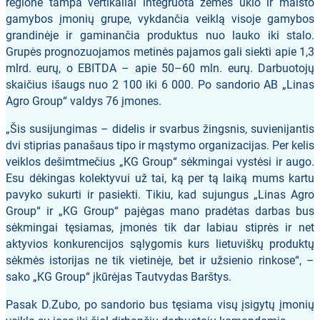
regione tampa vertikaliai integruota žemės ūkio ir maisto
gamybos įmonių grupe, vykdančia veiklą visoje gamybos
grandinėje ir gaminančia produktus nuo lauko iki stalo.
Grupės prognozuojamos metinės pajamos gali siekti apie 1,3
mlrd. eurų, o EBITDA – apie 50–60 mln. eurų. Darbuotojų
skaičius išaugs nuo 2 100 iki 6 000. Po sandorio AB „Linas
Agro Group“ valdys 76 įmones.
„Šis susijungimas – didelis ir svarbus žingsnis, suvienijantis
dvi stiprias panašaus tipo ir mąstymo organizacijas. Per kelis
veiklos dešimtmečius „KG Group“ sėkmingai vystėsi ir augo.
Esu dėkingas kolektyvui už tai, ką per tą laiką mums kartu
pavyko sukurti ir pasiekti. Tikiu, kad sujungus „Linas Agro
Group“ ir „KG Group“ pajėgas mano pradėtas darbas bus
sėkmingai tęsiamas, įmonės tik dar labiau stiprės ir net
aktyvios konkurencijos sąlygomis kurs lietuviškų produktų
sėkmės istorijas ne tik vietinėje, bet ir užsienio rinkose“, –
sako „KG Group“ įkūrėjas Tautvydas Barštys.
Pasak D.Zubo, po sandorio bus tęsiama visų įsigytų įmonių