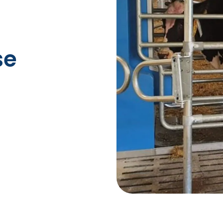
Rizikos valdymas
se