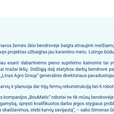
avos žemės ūkio bendrovėje baigta atnaujinti melžiamų 
avęs projektas užbaigtas jau karantino metu. Lizingo būdu
čiau esant dabartinėms pieno supirkimo kainomis tai
nai mažai lėšų. Didžiąją dalį statybos darbų bendrovė 
 „Linas Agro Group“ generalinio direktoriaus pavaduotoja
vių ir planuoja dar trijų fermų rekonstrukciją bei 6 robot
jos kompanijos „BouMatic“ robotai ne tik mūsų bendrovėje,
o gamybą, spręsti kvalifikuotos darbo jėgos stygiaus probl
stinius skaičiavimus, stebi karvių savijautą“, – sako Simo