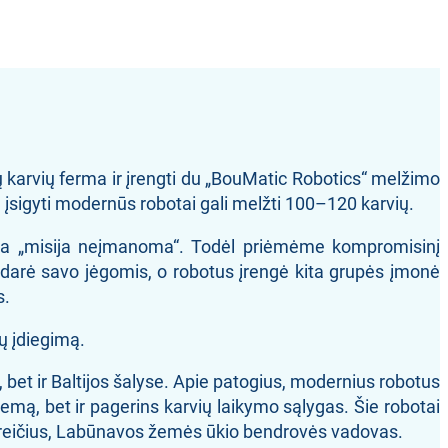
karvių ferma ir įrengti du „BouMatic Robotics“ melžimo
 įsigyti modernūs robotai gali melžti 100–120 karvių.
 yra „misija neįmanoma“. Todėl priėmėme kompromisinį
padarė savo jėgomis, o robotus įrengė kita grupės įmonė
s.
ų įdiegimą.
 bet ir Baltijos šalyse. Apie patogius, modernius robotus
emą, bet ir pagerins karvių laikymo sąlygas. Šie robotai
nas Greičius, Labūnavos žemės ūkio bendrovės vadovas.