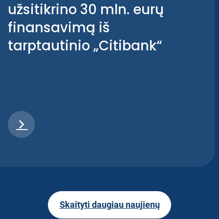
užsitikrino 30 mln. eurų
finansavimą iš
tarptautinio „Citibank“
Skaityti daugiau naujienų