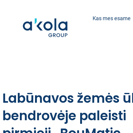
Eiti
prie
Kas mes esame
turinio
Labūnavos žemės ū
bendrovėje paleisti