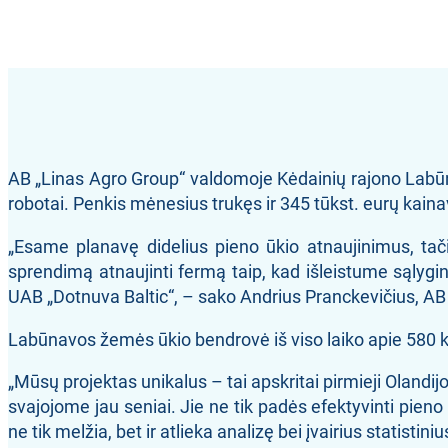
AB „Linas Agro Group“ valdomoje Kėdainių rajono Labūn
robotai. Penkis mėnesius trukęs ir 345 tūkst. eurų kain
„Esame planavę didelius pieno ūkio atnaujinimus, ta
sprendimą atnaujinti fermą taip, kad išleistume sąlygi
UAB „Dotnuva Baltic“, – sako Andrius Pranckevičius, AB
Labūnavos žemės ūkio bendrovė iš viso laiko apie 580 kar
„Mūsų projektas unikalus – tai apskritai pirmieji Olandi
svajojome jau seniai. Jie ne tik padės efektyvinti pien
ne tik melžia, bet ir atlieka analizę bei įvairius stati