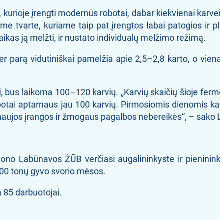
rioje įrengti modernūs robotai, dabar kiekvienai karvei 
iame tvarte, kuriame taip pat įrengtos labai patogios ir 
 laikas ją melžti, ir nustato individualų melžimo režimą.
 parą vidutiniškai pamelžia apie 2,5–2,8 karto, o vienas
, bus laikoma 100–120 karvių. „Karvių skaičių šioje fermo
botai aptarnaus jau 100 karvių. Pirmosiomis dienomis kai
prie naujos įrangos ir žmogaus pagalbos nebereikės“, – s
ono Labūnavos ŽŪB verčiasi augalininkyste ir pieninink
 400 tonų gyvo svorio mėsos.
a 85 darbuotojai.