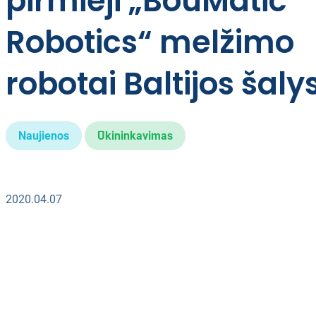
pirmieji „BouMatic
Robotics“ melžimo
robotai Baltijos šaly
Naujienos
Ūkininkavimas
2020.04.07