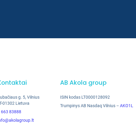
Kontaktai
AB Akola group
ubačiaus g. 5, Vilnius
ISIN kodas LT0000128092
T-01302 Lietuva
Trumpinys AB Nasdaq Vilnius –
AKO1L
 663 83888
nfo@akolagroup.lt