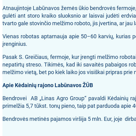
Atnaujintoje Labūnavos žemės ūkio bendrovės fermoje, ku
gulėti ant storo kraiko sluoksnio ar laisvai judėti erdv
tvarto gale stovinčio melžimo roboto, jis įvertina, ar jau
Vienas robotas aptarnauja apie 50–60 karvių, kurias per
įrenginius.
Pasak S. Greičiaus, fermoje, kur įrengti melžimo robotai
nepatirtų streso. Tikimės, kad iki savaitės pabaigos ro
melžimo vietą, bet po kiek laiko jos visiškai pripras 
Apie Kėdainių rajono Labūnavos ŽŪB
Bendrovei AB „Linas Agro Group“ pavaldi Kėdainių raj
primelžia 5,7 tūkst. tonų pieno, taip pat parduoda apie
Bendrovės metinės pajamos viršija 5 mln. Eur, joje dirb