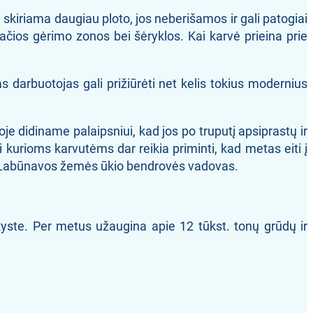
skiriama daugiau ploto, jos neberišamos ir gali patogiai
plačios gėrimo zonos bei šėryklos. Kai karvė prieina prie
 darbuotojas gali prižiūrėti net kelis tokius modernius
je didiname palaipsniui, kad jos po truputį apsiprastų ir
 kurioms karvutėms dar reikia priminti, kad metas eiti į
ako Labūnavos žemės ūkio bendrovės vadovas.
yste. Per metus užaugina apie 12 tūkst. tonų grūdų ir