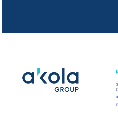
S
L
0
i