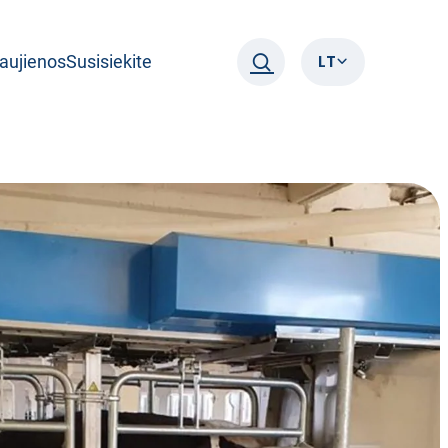
LT
aujienos
Susisiekite