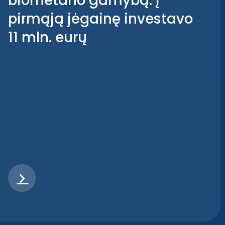
biometano gamybą: į
pirmąją jėgainę investavo
11 mln. eurų