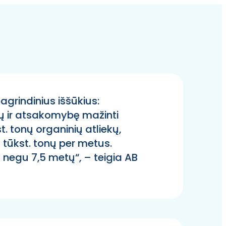
agrindinius iššūkius:
ių ir atsakomybę mažinti
t. tonų organinių atliekų,
 tūkst. tonų per metus.
 negu 7,5 metų“, – teigia AB