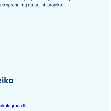
us sprendimą atnaujinti projekto
eika
akolagroup.lt