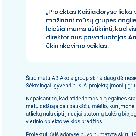
„Projektas Kaišiadoryse lieka
mažinant mūsų grupės anglies
leidžia mums užtikrinti, kad vi
direktoriaus pavaduotojas
An
ūkininkavimo veiklas.
Šiuo metu AB Akola group skiria daug dėmesio
Sėkmingai įgyvendinusi šį projektą įmonių grup
Nepaisant to, kad atidedamos biojėgainės staty
metu didžiąją dalį paukščių mėšlo, kurį įmonė 
atliekų nukreipti į naujai statomą Lukšių biojėg
vietinio objekto veiklos pradžios.
Projektui Kaišiadoryse buvo numatyta skirti 19