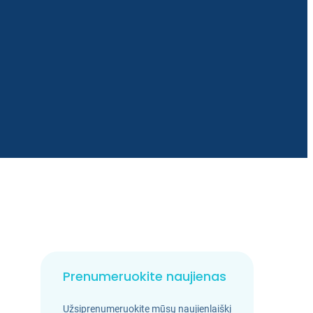
Prenumeruokite naujienas
Užsiprenumeruokite mūsų naujienlaiškį