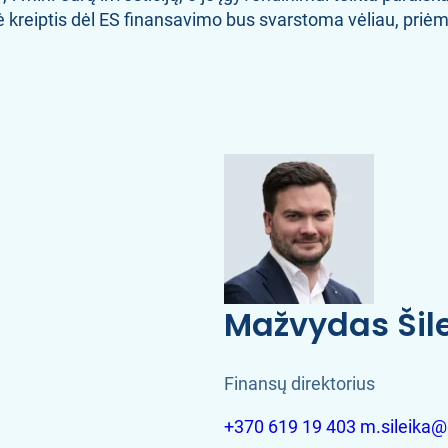
 kreiptis dėl ES finansavimo bus svarstoma vėliau, priėm
Mažvydas Šil
Finansų direktorius
+370 619 19 403
m.sileika@