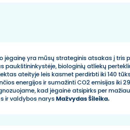
o jėgainę yra mūsų strateginis atsakas į tris p
paukštininkystėje, biologinių atliekų pertekl
ektas ateityje leis kasmet perdirbti iki 140 tūks
ios energijos ir sumažinti CO2 emisijas iki 29
ognozuojame, kad jėgainė atsipirks per mažiau
us ir valdybos narys
Mažvydas Šileika.