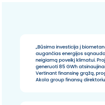
„Būsima investicija į biometan
augančias energijos sąnaudas 
neigiamą poveikį klimatui. Proj
generuoti 85 GWh atsinaujinanč
Vertinant finansinę grąžą, pr
Akola group finansų direktori