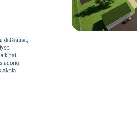
Rizikos valdymas
ą didžiausių
lyse,
aikinai
šiadorių
AB Akola