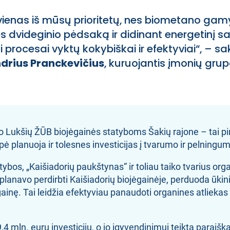
 vienas iš mūsų prioritetų, nes biometano ga
 dvideginio pėdsaką ir didinant energetinį s
si procesai vyktų kokybiškai ir efektyviai“, – 
drius Pranckevičius
, kuruojantis įmonių gr
 Lukšių ŽŪB biojėgainės statyboms Šakių rajone – tai pi
ė planuoja ir tolesnes investicijas į tvarumo ir pelningu
bos, „Kaišiadorių paukštynas“ ir toliau taiko tvarius or
planavo perdirbti Kaišiadorių biojėgainėje, perduoda ūkini
ainę. Tai leidžia efektyviau panaudoti organines atliekas ir
,4 mln. eurų investicijų, o jo įgyvendinimui teikta parai