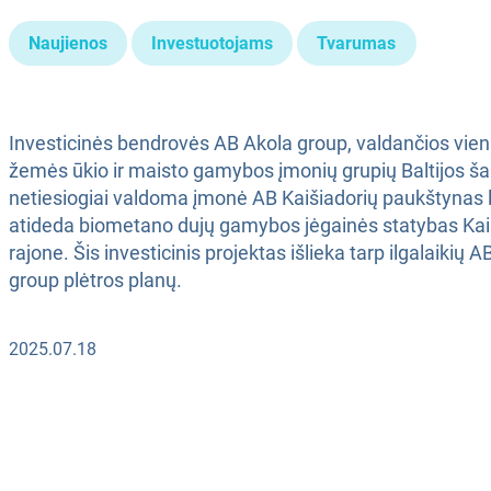
Naujienos
Investuotojams
Tvarumas
Investicinės bendrovės AB Akola group, valdančios vien
žemės ūkio ir maisto gamybos įmonių grupių Baltijos ša
netiesiogiai valdoma įmonė AB Kaišiadorių paukštynas l
atideda biometano dujų gamybos jėgainės statybas Kai
rajone. Šis investicinis projektas išlieka tarp ilgalaikių 
group plėtros planų.
2025.07.18