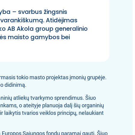
myba – svarbus žingsnis
avarankiškumą. Atidėjimas
sako AB Akola group generalinio
upės maisto gamybos bei
rmasis tokio masto projektas įmonių grupėje.
mo didinimą.
ganinių atliekų tvarkymo sprendimus. Šiuo
nkams, o ateityje planuoja dalį šių organinių
 laikytis tvarios veiklos principų, nelaukiant
ška Europos Sąjungos fondų paramai gauti. Šiuo