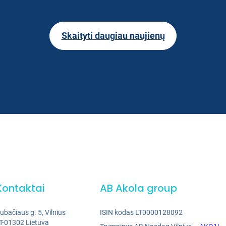
Skaityti daugiau naujienų
Kontaktai
AB Akola group
ubačiaus g. 5, Vilnius
ISIN kodas LT0000128092
T-01302 Lietuva