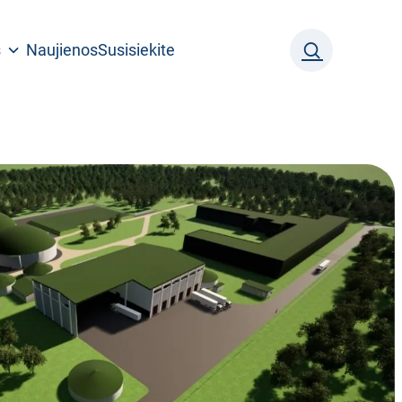
s
Naujienos
Susisiekite