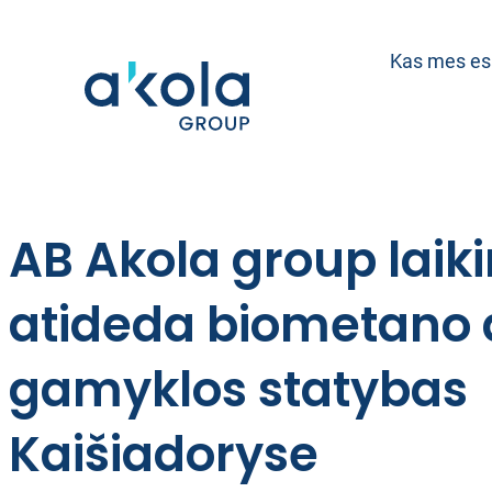
Eiti
prie
Kas mes e
turinio
AB Akola group laiki
atideda biometano 
gamyklos statybas
Kaišiadoryse