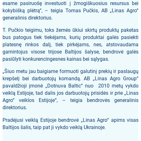
esame pasiruošę investuoti į žmogiškuosius resursus bei
kokybišką plėtrą“, – teigia Tomas Pučkis, AB „Linas Agro“
generalinis direktorius.
T. Pučkio teigimu, toks žemės ūkiui skirtų produktų paketas
bus patogus tiek tiekėjams, kurių produktai galės pasiekti
platesnę rinkos dalį, tiek pirkėjams, nes, atstovaudama
gamintojus visose trijose Baltijos šalyse, bendrovė galės
pasiūlyti konkurencingesnes kainas bei sąlygas.
„Šiuo metu jau baigiame formuoti galutinį prekių ir paslaugų
krepšelį bei darbuotojų komandą. AB „Linas Agro Group“
pavaldžioji įmonė „Dotnuva Baltic“ nuo 2010 metų vykdo
veiklą Estijoje, tad dalis jos darbuotojų prisidės ir prie „Linas
Agro“ veiklos Estijoje“, – teigia bendrovės generalinis
direktorius.
Pradėjusi veiklą Estijoje bendrovė „Linas Agro“ apims visas
Baltijos šalis, taip pat ji vykdo veiklą Ukrainoje.