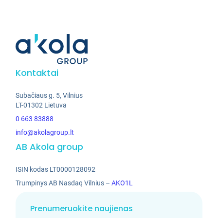
Kontaktai
Subačiaus g. 5, Vilnius
LT-01302 Lietuva
0 663 83888
info@akolagroup.lt
AB Akola group
ISIN kodas LT0000128092
Trumpinys AB Nasdaq Vilnius –
AKO1L
Prenumeruokite naujienas