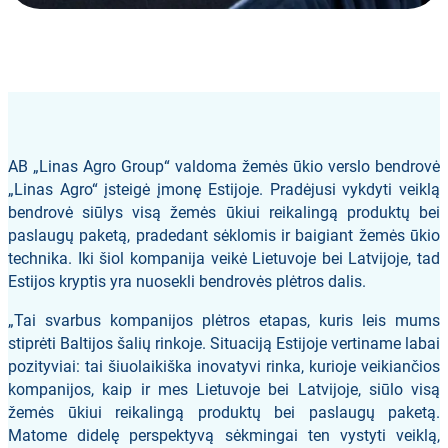
AB „Linas Agro Group“ valdoma žemės ūkio verslo bendrovė
„Linas Agro“ įsteigė įmonę Estijoje. Pradėjusi vykdyti veiklą
bendrovė siūlys visą žemės ūkiui reikalingą produktų bei
paslaugų paketą, pradedant sėklomis ir baigiant žemės ūkio
technika. Iki šiol kompanija veikė Lietuvoje bei Latvijoje, tad
Estijos kryptis yra nuosekli bendrovės plėtros dalis.
„Tai svarbus kompanijos plėtros etapas, kuris leis mums
stiprėti Baltijos šalių rinkoje. Situaciją Estijoje vertiname labai
pozityviai: tai šiuolaikiška inovatyvi rinka, kurioje veikiančios
kompanijos, kaip ir mes Lietuvoje bei Latvijoje, siūlo visą
žemės ūkiui reikalingą produktų bei paslaugų paketą.
Matome didelę perspektyvą sėkmingai ten vystyti veiklą,