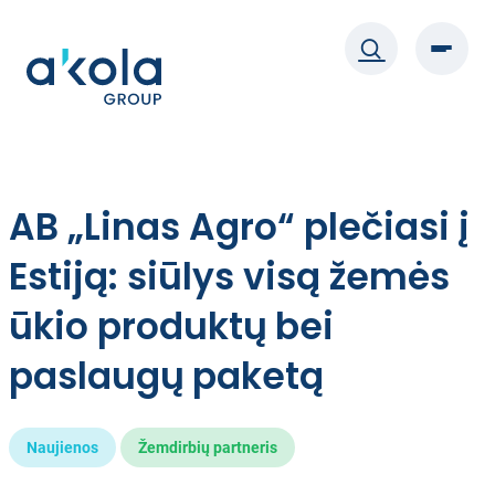
Eiti
prie
turinio
AB „Linas Agro“ plečiasi į
Estiją: siūlys visą žemės
ūkio produktų bei
paslaugų paketą
Naujienos
Žemdirbių partneris