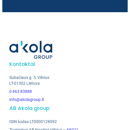
Kontaktai
Subačiaus g. 5, Vilnius
LT-01302 Lietuva
0 663 83888
info@akolagroup.lt
AB Akola group
ISIN kodas LT0000128092
Trumpinys AB Nasdaq Vilnius –
AKO1L