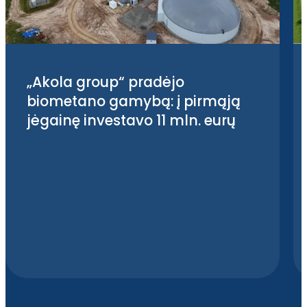
„Akola group“ pradėjo
biometano gamybą: į pirmąją
jėgainę investavo 11 mln. eurų