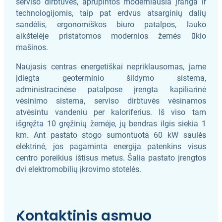
serviso dirbtuvės, aprūpintos moderniausia įranga ir
technologijomis, taip pat erdvus atsarginių dalių
sandėlis, ergonomiškos biuro patalpos, lauko
aikštelėje pristatomos modernios žemės ūkio
mašinos.
Naujasis centras energetiškai nepriklausomas, jame
įdiegta geoterminio šildymo sistema,
administracinėse patalpose įrengta kapiliarinė
vėsinimo sistema, serviso dirbtuvės vėsinamos
atvėsintu vandeniu per kaloriferius. Iš viso tam
išgręžta 10 gręžinių žemėje, jų bendras ilgis siekia 1
km. Ant pastato stogo sumontuota 60 kW saulės
elektrinė, jos pagaminta energija patenkins visus
centro poreikius ištisus metus. Šalia pastato įrengtos
dvi elektromobilių įkrovimo stotelės.
Kontaktinis asmuo