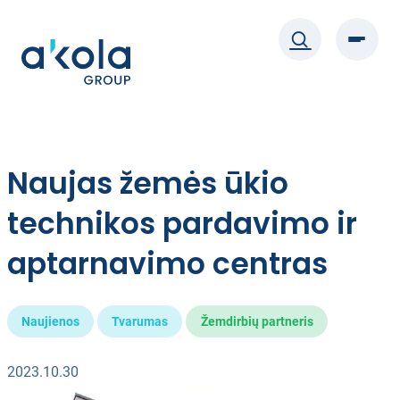
Eiti
prie
turinio
Naujas žemės ūkio
technikos pardavimo ir
aptarnavimo centras
Naujienos
Tvarumas
Žemdirbių partneris
2023.10.30