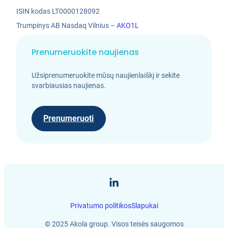
ISIN kodas LT0000128092
Trumpinys AB Nasdaq Vilnius –
AKO1L
Prenumeruokite naujienas
Užsiprenumeruokite mūsų naujienlaiškį ir sekite
svarbiausias naujienas.
Prenumeruoti
Privatumo politikos
Slapukai
© 2025 Akola group. Visos teisės saugomos