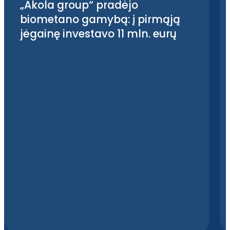
„Akola group“ pradėjo
biometano gamybą: į pirmąją
jėgainę investavo 11 mln. eurų