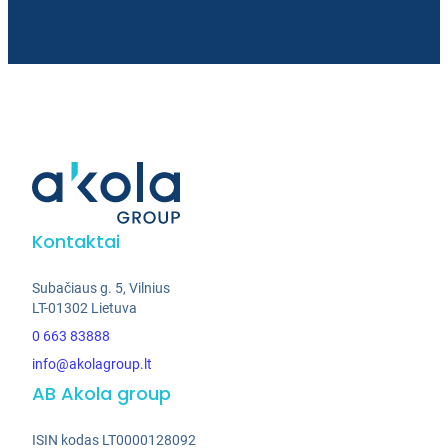
Kontaktai
Subačiaus g. 5, Vilnius
LT-01302 Lietuva
0 663 83888
info@akolagroup.lt
AB Akola group
ISIN kodas LT0000128092