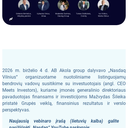
2026 m. birželio 4 d. AB Akola group dalyvavo „Nasdaq
Vilnius“ organizuotame nuotoliniame listinguojamų
bendrovių vadovų susitikime su investuotojais (angl. CEO
Meets Investors), kuriame įmonės generalinio direktoriaus
pavaduotojas finansams ir investicijoms Mažvydas Šileika
pristatė Grupės veiklą, finansinius rezultatus ir verslo
perspektyvas.
Naujausią vebinaro įrašą (lietuvių kalba) galite
pasižiūrėti „Nasdaq“ YouTube paskyroje
: