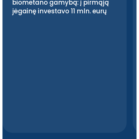
biometano gamybą: į pirmąją
jėgainę investavo 11 mln. eurų