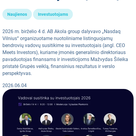
Naujienos
Investuotojams
2026 m. birželio 4 d. AB Akola group dalyvavo „Nasdaq
Vilnius“ organizuotame nuotoliniame listinguojamų
bendrovių vadovų susitikime su investuotojais (angl. CEO
Meets Investors), kuriame įmonės generalinio direktoriaus
pavaduotojas finansams ir investicijoms Mažvydas Šileika
pristatė Grupės veiklą, finansinius rezultatus ir verslo
perspektyvas.
2026.06.04