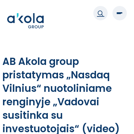
Eiti
prie
turinio
AB Akola group
pristatymas „Nasdaq
Vilnius“ nuotoliniame
renginyje „Vadovai
susitinka su
investuotojais“ (video)