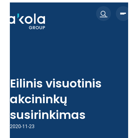
Eiti
prie
turinio
Eilinis visuotinis
akcininkų
susirinkimas
2020-11-23