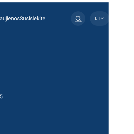
LT
aujienos
Susisiekite
25