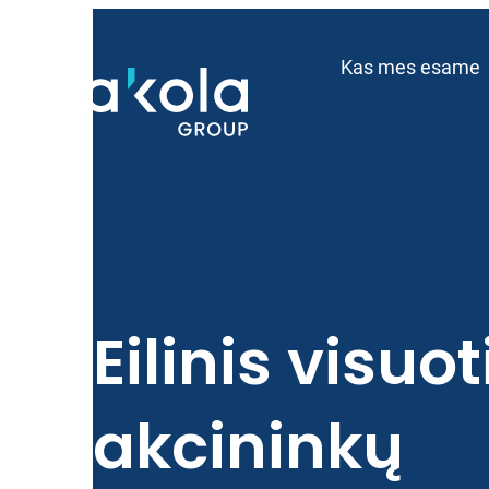
Eiti
prie
Kas mes esame
turinio
Eilinis visuot
akcininkų