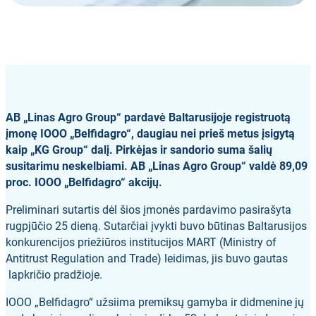
AB „Linas Agro Group“ pardavė Baltarusijoje registruotą
įmonę IOOO „Belfidagro“, daugiau nei prieš metus įsigytą
kaip „KG Group“ dalį. Pirkėjas ir sandorio suma šalių
susitarimu neskelbiami. AB „Linas Agro Group“ valdė 89,09
proc. IOOO „Belfidagro“ akcijų.
Preliminari sutartis dėl šios įmonės pardavimo pasirašyta
rugpjūčio 25 dieną. Sutarčiai įvykti buvo būtinas Baltarusijos
konkurencijos priežiūros institucijos MART (Ministry of
Antitrust Regulation and Trade) leidimas, jis buvo gautas
lapkričio pradžioje.
IOOO „Belfidagro“ užsiima premiksų gamyba ir didmenine jų