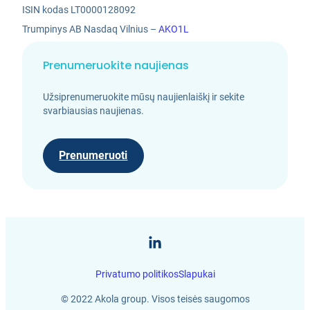
ISIN kodas LT0000128092
Trumpinys AB Nasdaq Vilnius –
AKO1L
Prenumeruokite naujienas
Užsiprenumeruokite mūsų naujienlaiškį ir sekite
svarbiausias naujienas.
Prenumeruoti
Privatumo politikos
Slapukai
LT
EN
© 2022 Akola group. Visos teisės saugomos