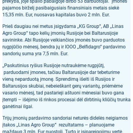
prekyba, joje spalio pabaigoje dirbo 53 darbuotojai. Įmonės
pajamos birželį pasibaigusiais finansiniais metais siekė
15,35 mln. Eur, nuosavas kapitalas buvo 2 mln. Eur.
Prieš daugiau nei metus įsigydama „KG Group“, AB „Linas
Agro Group“ tapo kelių įmonių Rusijoje bei Baltarusijoje
savininke. Abi Rusijoje veikiančios įmonės buvo parduotos
rugpjūčio mėnesį, bendra jų ir IOOO „Belfidagro“ pardavimo
sandorių suma yra 7,5 mln. Eur.
„Paskutinius ryšius Rusijoje nutraukėme rugpjūtį,
parduodami įmones, tačiau Baltarusijoje dar tebeturime
vieną neparduotą įmonę. Sprendimą išeiti iš Rusijos ir
Baltarusijos skubiai, nebeieškant gerų variantų, priėmėme
vasario mėnesį, tad pastarieji aštuoni mėnesiai buvo gana
įtempti – išėjimo iš rinkos procesai dėl dirbtinių kliūčių trunka
ganėtinai ilgai.
Trijų įmonių pardavimo sandoriai neturės didelės neigiamos
įtakos „Linas Agro Group“ rezultatams – planuojame
maždaug 3 mln. Eur nuostolį. Turto ir įsipareigojimų vertė