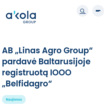
Eiti
prie
turinio
AB „Linas Agro Group“
pardavė Baltarusijoje
registruotą IOOO
„Belfidagro“
Naujienos