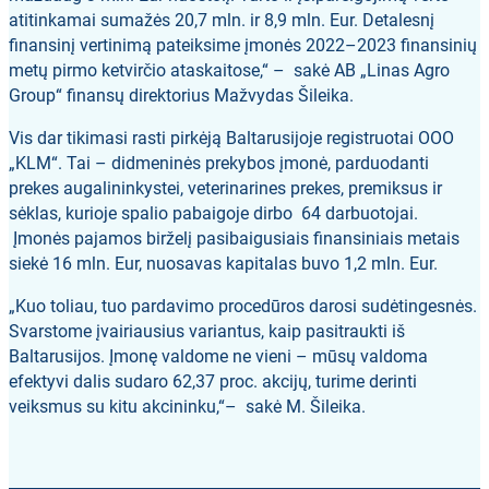
atitinkamai sumažės 20,7 mln. ir 8,9 mln. Eur. Detalesnį
finansinį vertinimą pateiksime įmonės 2022–2023 finansinių
metų pirmo ketvirčio ataskaitose,“ – sakė AB „Linas Agro
Group“ finansų direktorius Mažvydas Šileika.
Vis dar tikimasi rasti pirkėją Baltarusijoje registruotai OOO
„KLM“. Tai – didmeninės prekybos įmonė, parduodanti
prekes augalininkystei, veterinarines prekes, premiksus ir
sėklas, kurioje spalio pabaigoje dirbo 64 darbuotojai.
Įmonės pajamos birželį pasibaigusiais finansiniais metais
siekė 16 mln. Eur, nuosavas kapitalas buvo 1,2 mln. Eur.
„Kuo toliau, tuo pardavimo procedūros darosi sudėtingesnės.
Svarstome įvairiausius variantus, kaip pasitraukti iš
Baltarusijos. Įmonę valdome ne vieni – mūsų valdoma
efektyvi dalis sudaro 62,37 proc. akcijų, turime derinti
veiksmus su kitu akcininku,“– sakė M. Šileika.