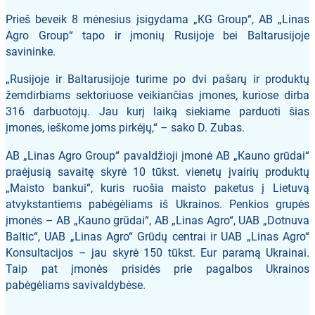
Prieš beveik 8 mėnesius įsigydama „KG Group“, AB „Linas
Agro Group“ tapo ir įmonių Rusijoje bei Baltarusijoje
savininke.
„Rusijoje ir Baltarusijoje turime po dvi pašarų ir produktų
žemdirbiams sektoriuose veikiančias įmones, kuriose dirba
316 darbuotojų. Jau kurį laiką siekiame parduoti šias
įmones, ieškome joms pirkėjų,“ – sako D. Zubas.
AB „Linas Agro Group“ pavaldžioji įmonė AB „Kauno grūdai“
praėjusią savaitę skyrė 10 tūkst. vienetų įvairių produktų
„Maisto bankui“, kuris ruošia maisto paketus į Lietuvą
atvykstantiems pabėgėliams iš Ukrainos. Penkios grupės
įmonės – AB „Kauno grūdai“, AB „Linas Agro“, UAB „Dotnuva
Baltic“, UAB „Linas Agro“ Grūdų centrai ir UAB „Linas Agro“
Konsultacijos – jau skyrė 150 tūkst. Eur paramą Ukrainai.
Taip pat įmonės prisidės prie pagalbos Ukrainos
pabėgėliams savivaldybėse.