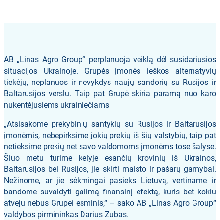
AB „Linas Agro Group“ perplanuoja veiklą dėl susidariusios
situacijos Ukrainoje. Grupės įmonės ieškos alternatyvių
tiekėjų, neplanuos ir nevykdys naujų sandorių su Rusijos ir
Baltarusijos verslu. Taip pat Grupė skiria paramą nuo karo
nukentėjusiems ukrainiečiams.
„Atsisakome prekybinių santykių su Rusijos ir Baltarusijos
įmonėmis, nebepirksime jokių prekių iš šių valstybių, taip pat
netieksime prekių net savo valdomoms įmonėms tose šalyse.
Šiuo metu turime kelyje esančių krovinių iš Ukrainos,
Baltarusijos bei Rusijos, jie skirti maisto ir pašarų gamybai.
Nežinome, ar jie sėkmingai pasieks Lietuvą, vertiname ir
bandome suvaldyti galimą finansinį efektą, kuris bet kokiu
atveju nebus Grupei esminis,“ – sako AB „Linas Agro Group“
valdybos pirmininkas Darius Zubas.