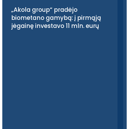
„Akola group“ pradėjo
biometano gamybą: į pirmąją
jėgainę investavo 11 mln. eurų