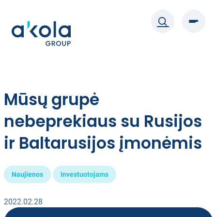
Eiti
prie
turinio
Mūsų grupė
nebeprekiaus su Rusijos
ir Baltarusijos įmonėmis
Naujienos
Investuotojams
2022.02.28