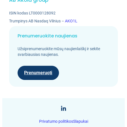
ISIN kodas LT0000128092
Trumpinys AB Nasdaq Vilnius –
AKO1L
Prenumeruokite naujienas
Užsiprenumeruokite mūsų naujienlaiškį ir sekite
svarbiausias naujienas.
Prenumeruoti
Privatumo politikos
Slapukai
LT
EN