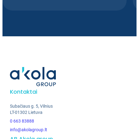
Kontaktai
Subačiaus g. 5, Vilnius
LT-01302 Lietuva
0 663 83888
info@akolagroup.lt
AB Akola group